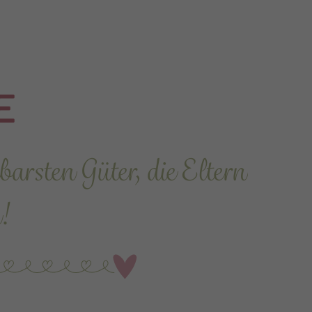
E
arsten Güter, die Eltern
!