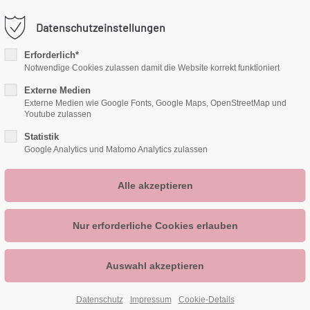
info@deine-zwergenhoehle.de
Datenschutzeinstellungen
port
Get in touch
Erforderlich*
Notwendige Cookies zulassen damit die Website korrekt funktioniert
ÜBER MICH
psum dolor sit amet:
Cybersteel Inc.
Externe Medien
376-293 City Road, Suite 6
Externe Medien wie Google Fonts, Google Maps, OpenStreetMap und
Youtube zulassen
San Francisco, CA 94102
4h
Statistik
Google Analytics und Matomo Analytics zulassen
/ 365days
Have any questions?
+44 1234 567 890
Drop us a line
r support for our customers
info@yourdomain.com
Fri 8:00am - 5:00pm
(GMT +1)
Datenschutz
Impressum
Cookie-Details