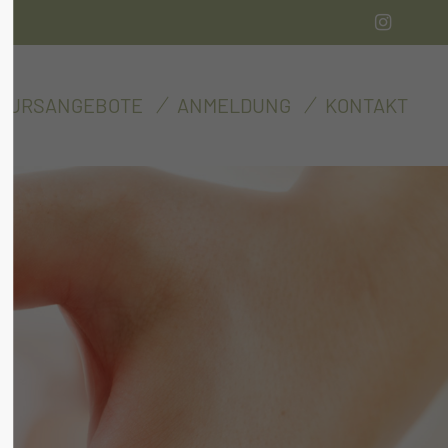
About us
KURSANGEBOTE
ANMELDUNG
KONTAKT
Lorem ipsum dolor sit amet,
00
consectetuer adipiscing elit.
Aenean commodo ligula eget dolor.
Aenean massa. Cum sociis
natoque penatibus et magnis dis
parturient montes, nascetur
ridiculus mus. Donec quam felis,
ultricies nec.