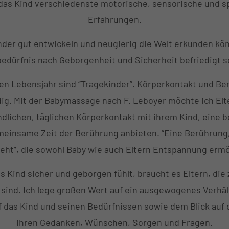
as Kind verschiedenste motorische, sensorische und s
Erfahrungen.
nder gut entwickeln und neugierig die Welt erkunden kö
edürfnis nach Geborgenheit und Sicherheit befriedigt s
en Lebensjahr sind “Tragekinder”. Körperkontakt und B
g. Mit der Babymassage nach F. Leboyer möchte ich El
ndlichen, täglichen Körperkontakt mit ihrem Kind, eine 
einsame Zeit der Berührung anbieten. “Eine Berührung, 
eht”, die sowohl Baby wie auch Eltern Entspannung ermö
s Kind sicher und geborgen fühlt, braucht es Eltern, die
sind. Ich lege großen Wert auf ein ausgewogenes Verhä
f das Kind und seinen Bedürfnissen sowie dem Blick auf d
ihren Gedanken, Wünschen, Sorgen und Fragen.