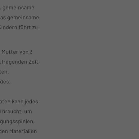
te, gemeinsame
, das gemeinsame
indern führt zu
 Mutter von 3
ufregenden Zeit
ten.
ndes.
ten kann jedes
d braucht, um
egungsspielen,
en Materialien