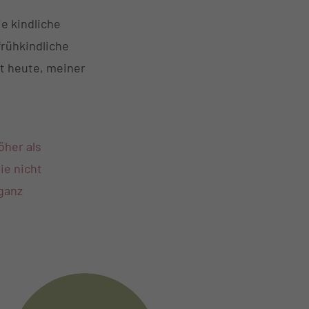
e kindliche
frühkindliche
it heute, meiner
öher als
ie nicht
 ganz