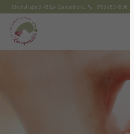
Kirchstraße 8, 48324 Sendenhorst
0163 880 48 96
Login
Sup
Benutzername
Lorem i
2
Passwort
We offe
Anmelden
Mon - 
Register
|
Lost your password?