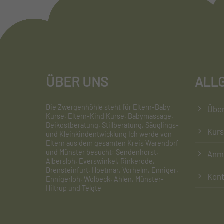
ÜBER UNS
ALL
Die Zwergenhöhle steht für Eltern-Baby
Über
Kurse, Eltern-Kind Kurse, Babymassage,
Beikostberatung, Stillberatung, Säuglings-
Kur
und Kleinkindentwicklung Ich werde von
Eltern aus dem gesamten Kreis Warendorf
und Münster besucht: Sendenhorst,
Anm
Albersloh, Everswinkel, Rinkerode,
Drensteinfurt, Hoetmar, Vorhelm, Enniger,
Kont
Ennigerloh, Wolbeck, Ahlen, Münster-
Hiltrup und Telgte