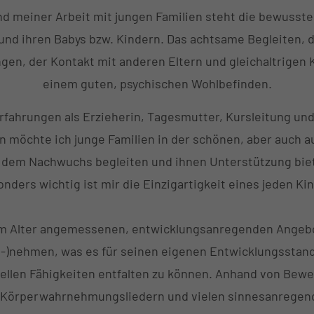
d meiner Arbeit mit jungen Familien steht die bewuss
 und ihren Babys bzw. Kindern. Das achtsame Begleiten
gen, der Kontakt mit anderen Eltern und gleichaltrigen K
einem guten, psychischen Wohlbefinden.
rfahrungen als Erzieherin, Tagesmutter, Kursleitung und
n möchte ich junge Familien in der schönen, aber auch a
 dem Nachwuchs begleiten und ihnen Unterstützung bie
nders wichtig ist mir die Einzigartigkeit eines jeden Ki
m Alter angemessenen, entwicklungsanregenden Angebo
t-)nehmen, was es für seinen eigenen Entwicklungsstan
uellen Fähigkeiten entfalten zu können. Anhand von Bew
, Körperwahrnehmungsliedern und vielen sinnesanregend