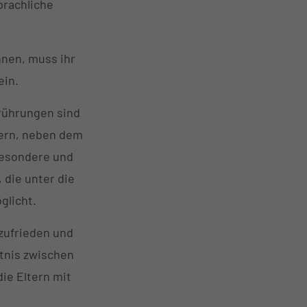
prachliche
nnen, muss ihr
ein.
erührungen sind
tern, neben dem
besondere und
die unter die
glicht.
 zufrieden und
ltnis zwischen
ie Eltern mit